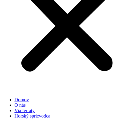
Domov
O nás
Via ferraty
Horský sprievodca