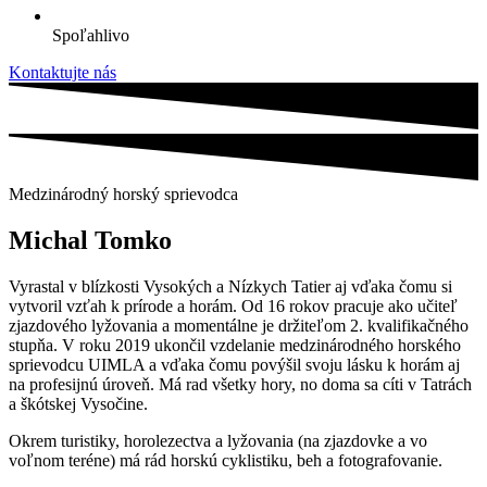
Spoľahlivo
Kontaktujte nás
Medzinárodný horský sprievodca
Michal Tomko
Vyrastal v blízkosti Vysokých a Nízkych Tatier aj vďaka čomu si
vytvoril vzťah k prírode a horám. Od 16 rokov pracuje ako učiteľ
zjazdového lyžovania a momentálne je držiteľom 2. kvalifikačného
stupňa. V roku 2019 ukončil vzdelanie medzinárodného horského
sprievodcu UIMLA a vďaka čomu povýšil svoju lásku k horám aj
na profesijnú úroveň. Má rad všetky hory, no doma sa cíti v Tatrách
a škótskej Vysočine.
Okrem turistiky, horolezectva a lyžovania (na zjazdovke a vo
voľnom teréne) má rád horskú cyklistiku, beh a fotografovanie.