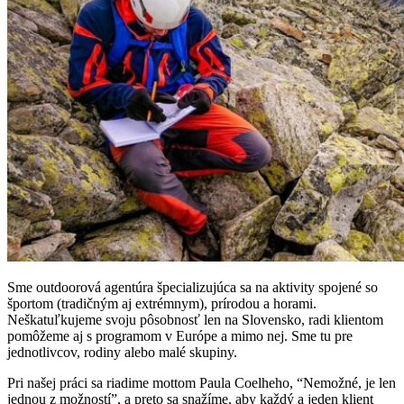
Sme outdoorová agentúra špecializujúca sa na aktivity spojené so
športom (tradičným aj extrémnym), prírodou a horami.
Neškatuľkujeme svoju pôsobnosť len na Slovensko, radi klientom
pomôžeme aj s programom v Európe a mimo nej. Sme tu pre
jednotlivcov, rodiny alebo malé skupiny.
Pri našej práci sa riadime mottom Paula Coelheho, “Nemožné, je len
jednou z možností”, a preto sa snažíme, aby každý a jeden klient