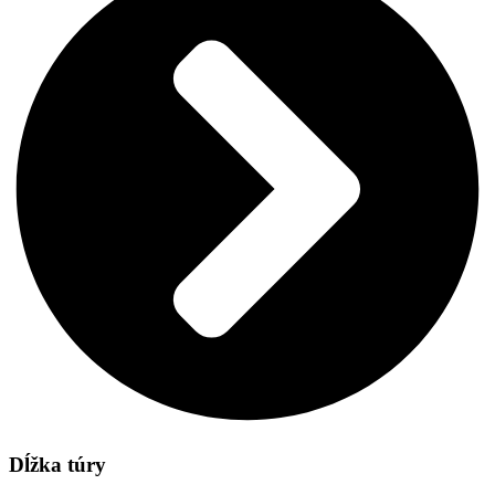
Dĺžka túry