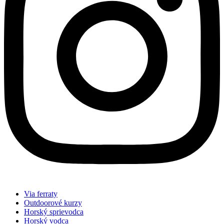
Via ferraty
Outdoorové kurzy
Horský sprievodca
Horský vodca