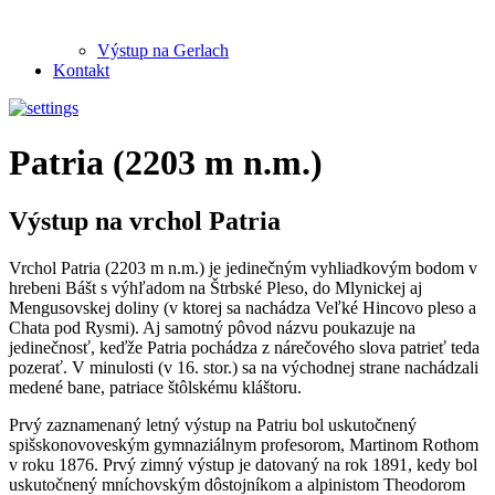
Výstup na Gerlach
Kontakt
Patria (2203 m n.m.)
Výstup na vrchol Patria
Vrchol Patria (2203 m n.m.) je jedinečným vyhliadkovým bodom v
hrebeni Bášt s výhľadom na Štrbské Pleso, do Mlynickej aj
Mengusovskej doliny (v ktorej sa nachádza Veľké Hincovo pleso a
Chata pod Rysmi). Aj samotný pôvod názvu poukazuje na
jedinečnosť, keďže Patria pochádza z nárečového slova patrieť teda
pozerať. V minulosti (v 16. stor.) sa na východnej strane nachádzali
medené bane, patriace štôlskému kláštoru.
Prvý zaznamenaný letný výstup na Patriu bol uskutočnený
spišskonovoveským gymnaziálnym profesorom, Martinom Rothom
v roku 1876. Prvý zimný výstup je datovaný na rok 1891, kedy bol
uskutočnený mníchovským dôstojníkom a alpinistom Theodorom