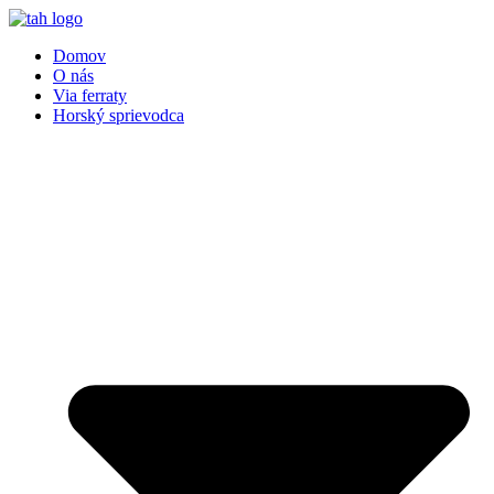
Preskočiť
na
Domov
obsah
O nás
Via ferraty
Horský sprievodca