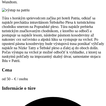
Wundtom.
Túra s horským sprievodcom začína pri hoteli Patria, odkiaľ sa
najskôr prechádza intravilánom Štrbského Plesa k turistickému
chodníku smerom na Popradské pleso. Túra najskôr prebieha
turistickým značkovaným chodníkom, z ktorého sa odbočí a
postupuje sa najskôr lesom, následne pásmom kosodreviny až
nakoniec cez suťovisko a alpskú lúku sa vystupuje na vrchol. Po
opustení pásma kosodreviny bude výstupová trasa ponúkať výhľady
najskôr na Nízke Tatry a Štrbské pleso a ďalej aj do oboch dolín.
Počas výstupu na vrchol je možné odbočiť k vyhliadke, z ktorej sa
naskytnú pohľady na impozantný skalný útvar, samostatne stojacu
Ihlu v Patrii.
Cena
od 50 – € / osobu
Informácie o túre