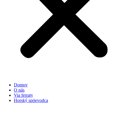
Domov
O nás
Via ferraty
Horský sprievodca